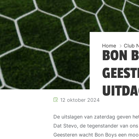
Home
Club 
BON B
GEEST
UITDA
12 oktober 2024
De uitslagen van zaterdag geven het 
Dat Stevo, de tegenstander van ons e
Geesteren wacht Bon Boys een mooie