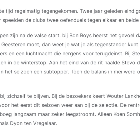
rte tijd regelmatig tegengekomen. Twee jaar geleden eindig
r speelden de clubs twee oefenduels tegen elkaar en beid
en zijn na de valse start, bij Bon Boys heerst het gevoel da
 Geesteren moet, dan weet je wat je als tegenstander kunt v
rs en een luchtmacht die nergens voor terugdeinst. Bij Stev
en in de winterstop. Aan het eind van de rit haalde Stevo 
an het seizoen een subtopper. Toen de balans in mei werd 
ij zichzelf te blijven. Bij de bezoekers keert Wouter Lankhe
voor het eerst dit seizoen weer aan bij de selectie. De ren
boeg langzaam maar zeker leegstroomt. Alleen Koen Somho
enals Dyon ten Vregelaar.