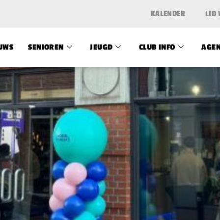
KALENDER
LID
UWS
SENIOREN
JEUGD
CLUB INFO
AGE